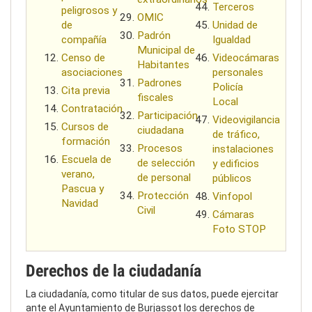
Terceros
peligrosos y
OMIC
de
Unidad de
Padrón
compañía
Igualdad
Municipal de
Censo de
Videocámaras
Habitantes
asociaciones
personales
Padrones
Policía
Cita previa
fiscales
Local
Contratación
Participación
Videovigilancia
Cursos de
ciudadana
de tráfico,
formación
Procesos
instalaciones
Escuela de
de selección
y edificios
verano,
de personal
públicos
Pascua y
Protección
Vinfopol
Navidad
Civil
Cámaras
Foto STOP
Derechos de la ciudadanía
La ciudadanía, como titular de sus datos, puede ejercitar
ante el Ayuntamiento de Burjassot los derechos de