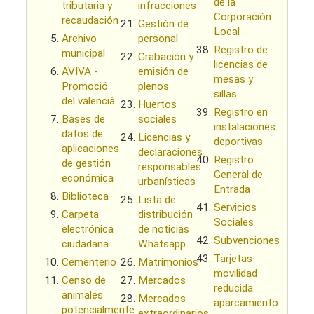
de la
tributaria y
infracciones
Corporación
recaudación
Gestión de
Local
Archivo
personal
Registro de
municipal
Grabación y
licencias de
AVIVA -
emisión de
mesas y
Promoció
plenos
sillas
del valencià
Huertos
Registro en
Bases de
sociales
instalaciones
datos de
Licencias y
deportivas
aplicaciones
declaraciones
Registro
de gestión
responsables
General de
económica
urbanísticas
Entrada
Biblioteca
Lista de
Servicios
Carpeta
distribución
Sociales
electrónica
de noticias
Subvenciones
ciudadana
Whatsapp
Tarjetas
Cementerio
Matrimonios
movilidad
Censo de
Mercados
reducida
animales
Mercados
aparcamiento
potencialmente
extraordinarios